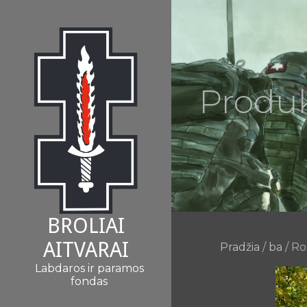
Eiti
prie
turinio
Produ
BROLIAI
AITVARAI
Pradžia
/
ba
/ Rož
Labdaros ir paramos
fondas