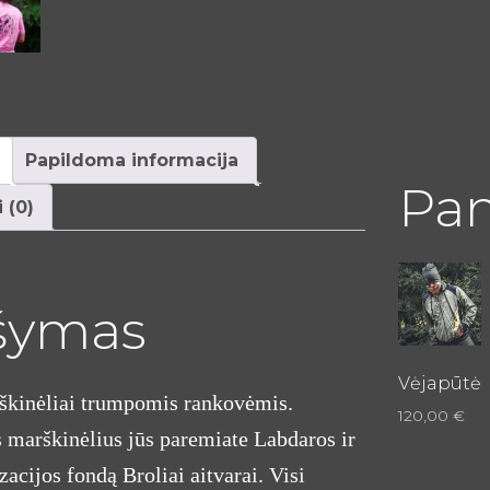
Papildoma informacija
Pan
 (0)
This
product
šymas
has
multiple
Vėjapūtė
variants.
rškinėliai trumpomis rankovėmis.
The
120,00
€
 marškinėlius jūs paremiate Labdaros ir
options
may
acijos fondą Broliai aitvarai. Visi