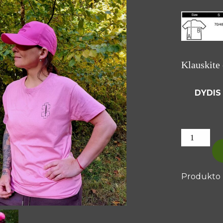
Klauskite 
DYDIS
PRODUK
KIEKIS:
ROŽINIAI
MARŠKINĖ
Produkto 
„BROLIAI
AITVARAI“