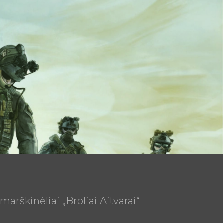
marškinėliai „Broliai Aitvarai“