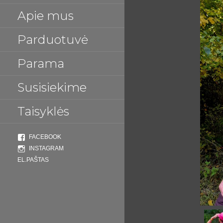
Apie mus
Parduotuvė
Parama
Susisiekime
Taisyklės
FACEBOOK
INSTAGRAM
EL.PAŠTAS