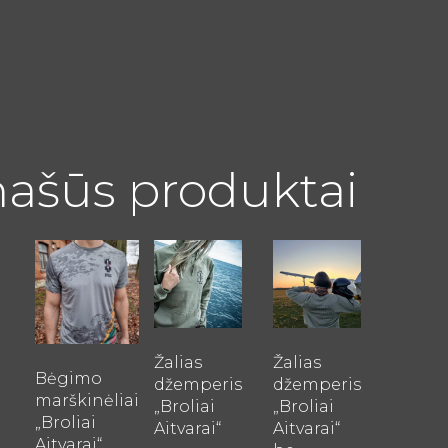
ašūs produktai
This
This
This
product
product
product
has
has
has
multiple
multiple
multiple
variants.
variants.
variants.
Žalias
Žalias
The
The
The
Bėgimo
džemperis
džemperis
marškinėliai
options
options
options
„Broliai
„Broliai
„Broliai
may
may
may
Aitvarai“
Aitvarai“
Aitvarai“