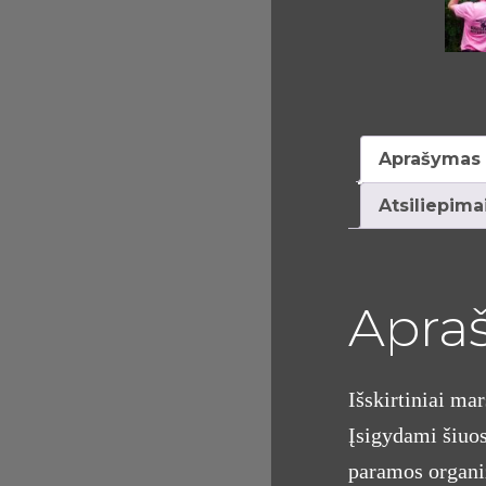
Aprašymas
Atsiliepimai
Apra
Išskirtiniai ma
Įsigydami šiuos
paramos organiz