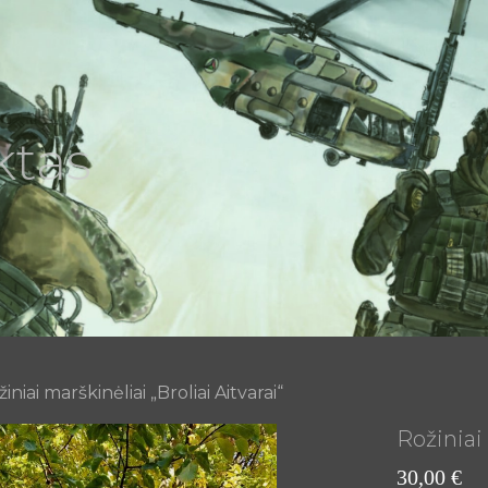
ktas
iniai marškinėliai „Broliai Aitvarai“
Rožiniai 
30,00
€