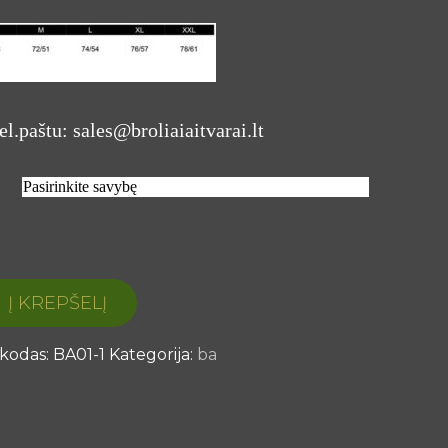
el.paštu: sales@broliaiaitvarai.lt
TO
Į KREPŠELĮ
LIAI
kodas:
BA01-1
Kategorija:
ba