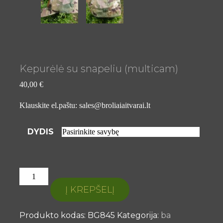
Kepurėlė su snapeliu (multicam)
40,00
€
Klauskite el.paštu: sales@broliaiaitvarai.lt
DYDIS
PRODUKTO
KIEKIS:
Į KREPŠELĮ
KEPURĖLĖ
SU
Produkto kodas:
BG845
Kategorija:
ba
SNAPELIU