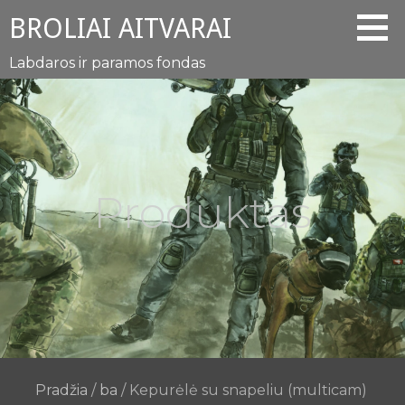
Eiti
BROLIAI AITVARAI
prie
turinio
Labdaros ir paramos fondas
Produktas
Pradžia
/
ba
/ Kepurėlė su snapeliu (multicam)