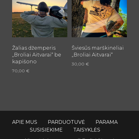
has
has
multiple
multiple
variants.
variants.
The
The
options
options
may
may
be
be
Žalias džemperis
Šviesūs marškinėliai
„Broliai Aitvarai“ be
„Broliai Aitvarai“
chosen
chosen
kapišono
on
on
30,00
€
the
the
70,00
€
product
product
page
page
APIE MUS
PARDUOTUVĖ
PARAMA
SUSISIEKIME
TAISYKLĖS