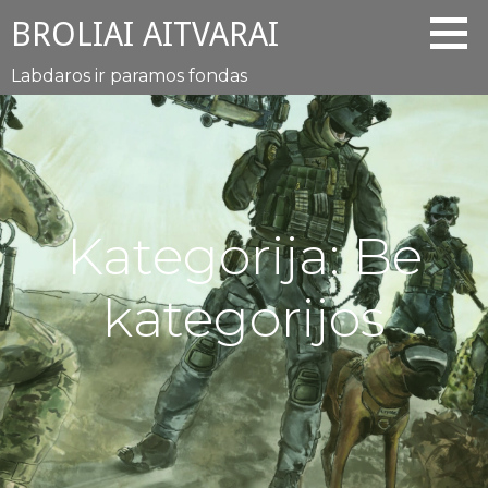
Eiti
BROLIAI AITVARAI
prie
turinio
Labdaros ir paramos fondas
Kategorija: Be
kategorijos