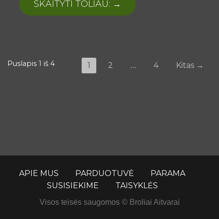
SKAITYTI TOLIAU: →
Puslapiavimas:
Puslapis 1 iš 4
1
2
…
4
Kitas →
Įrašas
APIE MUS
PARDUOTUVĖ
PARAMA
SUSISIEKIME
TAISYKLĖS
Visos teisės saugomos © Broliai Aitvarai